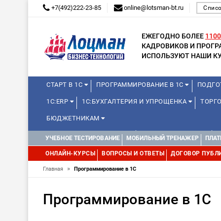
+7(492)222-23-85
online@lotsman-bt.ru
Списо
ЕЖЕГОДНО БОЛЕЕ
1100
КАДРОВИКОВ И ПРОГ
ИСПОЛЬЗУЮТ НАШИ КУ
СТАРТ В 1С
ПРОГРАММИРОВАНИЕ В 1С
ПОДГО
1С:ERP
1С:БУХГАЛТЕРИЯ И УПРОЩЕНКА
ТОРГО
БЮДЖЕТНИКАМ
КУРСЫ ДЛЯ ШКОЛЬНИКОВ
ДЛЯ ШКОЛЬНИКОВ
УЧЕБНОЕ ТЕСТИРОВАНИЕ
МОБИЛЬНЫЙ ТРЕНАЖЕР
ПЛАТ
WEB, JAVA И ANDROID
ОНЛАЙН-КУРСЫ
ВОПРОСЫ И ОТВЕТЫ
ДОГОВОР ПУБЛ
»
Главная
Программирование в 1С
Программирование в 1С