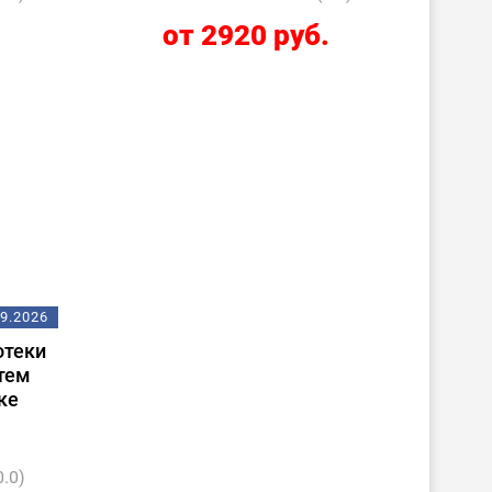
.
от 2920 руб.
09.2026
отеки
тем
ке
0.0)