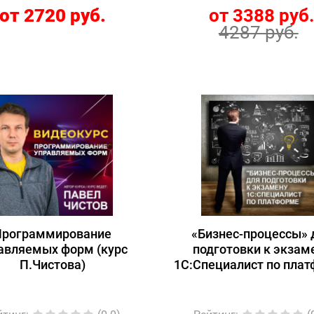
разработки 1С/Silv
от 2720 руб.
от 3388 руб
Bulleters)
4287 руб.
Программирование
«Бизнес-процессы» 
авляемых форм (курс
подготовки к экзам
П.Чистова)
1С:Специалист по пла