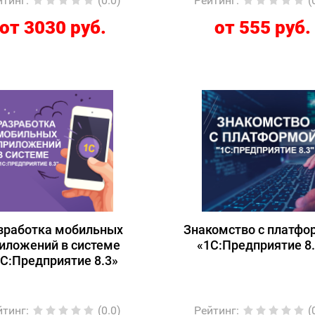
йтинг
:
(0.0)
Рейтинг
:
(
от 3030 руб.
от 555 руб.
зработка мобильных
Знакомство с платфо
иложений в системе
«1C:Предприятие 8
С:Предприятие 8.3»
йтинг
:
(0.0)
Рейтинг
:
(