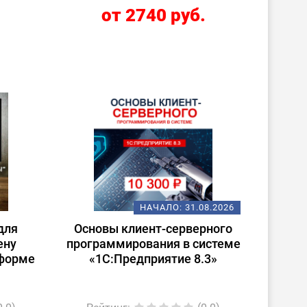
er
.
от 2740 руб.
НАЧАЛО:
31.08.2026
для
Основы клиент-серверного
ену
программирования в системе
тформе
«1С:Предприятие 8.3»