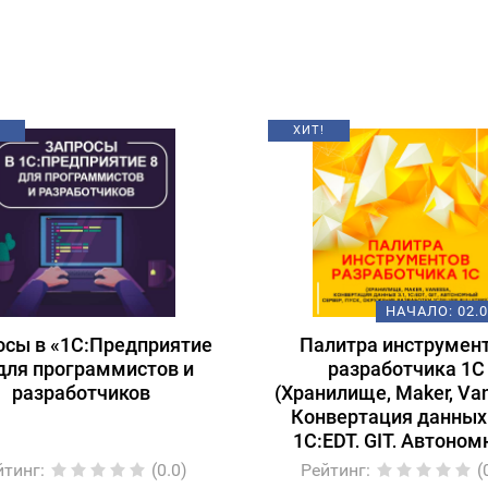
ХИТ!
НАЧАЛО:
02.
осы в «1С:Предприятие
Палитра инструмен
для программистов и
разработчика 1С
разработчиков
(Хранилище, Maker, Va
Конвертация данных 
1C:EDT, GIT, Автоно
сервер, ПУСК, Окруж
йтинг
:
(0.0)
Рейтинг
:
(