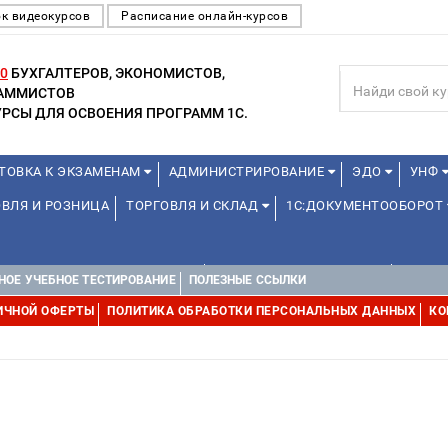
к видеокурсов
Расписание онлайн-курсов
0
БУХГАЛТЕРОВ, ЭКОНОМИСТОВ,
РАММИСТОВ
РСЫ ДЛЯ ОСВОЕНИЯ ПРОГРАММ 1С.
ТОВКА К ЭКЗАМЕНАМ
АДМИНИСТРИРОВАНИЕ
ЭДО
УНФ
ВЛЯ И РОЗНИЦА
ТОРГОВЛЯ И СКЛАД
1С:ДОКУМЕНТООБОРОТ
1С:УПРАВЛЕНИЕ ХОЛДИНГОМ
УПРАВЛЕНИЕ ПРОЕКТАМИ
УПРАВ
НОЕ УЧЕБНОЕ ТЕСТИРОВАНИЕ
ПОЛЕЗНЫЕ ССЫЛКИ
ИЧНОЙ ОФЕРТЫ
ПОЛИТИКА ОБРАБОТКИ ПЕРСОНАЛЬНЫХ ДАННЫХ
КО