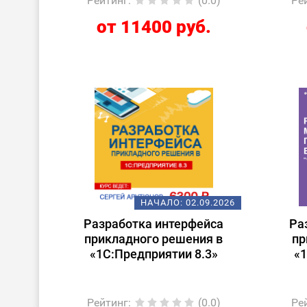
Рейтинг
:
(0.0)
Ре
от 11400 руб.
НАЧАЛО:
02.09.2026
Разработка интерфейса
Ра
прикладного решения в
пр
«1С:Предприятии 8.3»
«1
Рейтинг
:
(0.0)
Ре