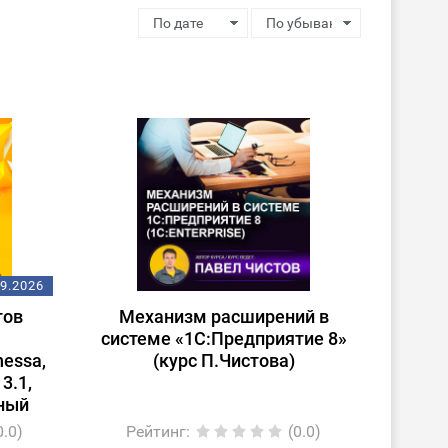
09.2026
тов
Механизм расширений в
системе «1С:Предприятие 8»
nessa,
(курс П.Чистова)
3.1,
мный
ение
0.0)
Рейтинг
:
(0.0)