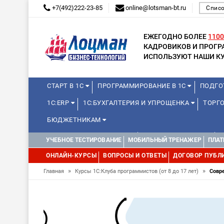
+7(492)222-23-85
online@lotsman-bt.ru
Списо
ЕЖЕГОДНО БОЛЕЕ
1100
КАДРОВИКОВ И ПРОГ
ИСПОЛЬЗУЮТ НАШИ КУ
СТАРТ В 1С
ПРОГРАММИРОВАНИЕ В 1С
ПОДГО
1С:ERP
1С:БУХГАЛТЕРИЯ И УПРОЩЕНКА
ТОРГО
БЮДЖЕТНИКАМ
КУРСЫ ДЛЯ ШКОЛЬНИКОВ
ДЛЯ ШКОЛЬНИКОВ
УЧЕБНОЕ ТЕСТИРОВАНИЕ
МОБИЛЬНЫЙ ТРЕНАЖЕР
ПЛАТ
WEB, JAVA И ANDROID
ОНЛАЙН-КУРСЫ
ВОПРОСЫ И ОТВЕТЫ
ДОГОВОР ПУБЛ
»
»
Главная
Курсы 1С:Клуба программистов (от 8 до 17 лет)
Совр