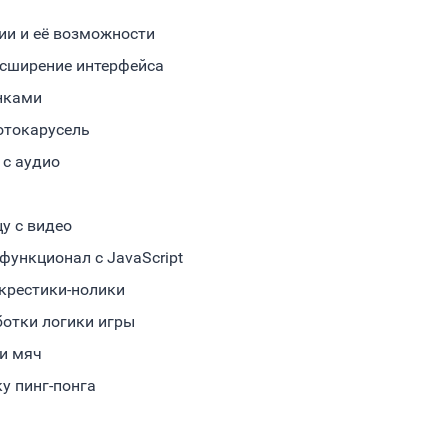
ии и её возможности
асширение интерфейса
инками
фотокарусель
 с аудио
у с видео
функционал с JavaScript
 крестики-нолики
ботки логики игры
 и мяч
у пинг-понга