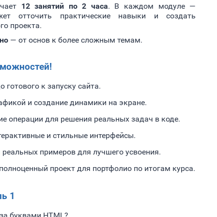
ючает
12 занятий по 2 часа
. В каждом модуле —
жет отточить практические навыки и создать
го проекта.
но
— от основ к более сложным темам.
зможностей!
о готового к запуску сайта.
афикой и создание динамики на экране.
е операции для решения реальных задач в коде.
ерактивные и стильные интерфейсы.
и реальных примеров для лучшего усвоения.
полноценный проект для портфолио по итогам курса.
ь 1
 за буквами HTML?