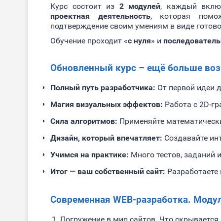
Курс состоит из
2 модулей
, каждый вкл
проектная деятельность
, которая помо
подтверждение своим умениям в виде готово
Обучение проходит «
с нуля
» и
последователь
Обновленный курс – ещё больше во
Полный путь разработчика:
От первой идеи д
Магия визуальных эффектов:
Работа с 2D-гр
Сила алгоритмов:
Применяйте математически
Дизайн, который впечатляет:
Создавайте инт
Учимся на практике:
Много тестов, заданий 
Итог — ваш собственный сайт:
Разработаете 
Современная WEB-разработка. Модул
Погружение в мир сайтов. Что скрывается