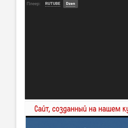
Плеер:
RUTUBE
Dzen