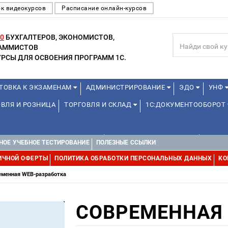
к видеокурсов
Расписание онлайн-курсов
0
БУХГАЛТЕРОВ, ЭКОНОМИСТОВ,
РАММИСТОВ
РСЫ ДЛЯ ОСВОЕНИЯ ПРОГРАММ 1С.
ТОВКА К ЭКЗАМЕНАМ
АДМИНИСТРИРОВАНИЕ
ЭДО
УНФ
ВЛЯ И РОЗНИЦА
ТОРГОВЛЯ И СКЛАД
1С:ДОКУМЕНТООБОРОТ
1С:УПРАВЛЕНИЕ ХОЛДИНГОМ
УПРАВЛЕНИЕ ПРОЕКТАМИ
УПРАВ
НОЕ УЧЕБНОЕ ТЕСТИРОВАНИЕ
ПОЛЕЗНЫЕ ССЫЛКИ
ИЧНОЙ ОФЕРТЫ
ПОЛИТИКА ОБРАБОТКИ ПЕРСОНАЛЬНЫХ ДАННЫХ
КО
еменная WEB-разработка
СОВРЕМЕННАЯ 