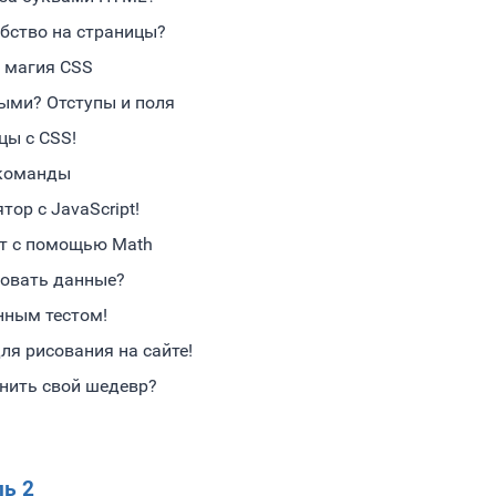
бство на страницы?
и магия CSS
ыми? Отступы и поля
цы с CSS!
 команды
ор с JavaScript!
йт с помощью Math
зовать данные?
нным тестом!
ля рисования на сайте!
нить свой шедевр?
ь 2