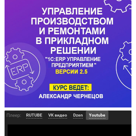
Плеер:
RUTUBE
VK видео
Dzen
Youtube